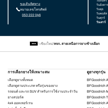
วันจันทร์
ขอเส้นทิศทาง
วันอังคาร
วันพุธ
หมายเลขโทรศัพท์
วันพฤหัส
053 222 046
วันศุกร์
วันเสาร์
/
เชียงใหม่
หจก. สายเหนือการยางช้างเผือก
การเลือกยางให้เหมาะสม
ดูยางทุกรุ่น
เลือกดูยางทั้งหมด
BFGoodrich Al
เลือกดูตามประเภท หรือรุ่นของยาง
BFGoodrich Al
รถยนต์ และรถ SUV สำหรับการใช้งานประจำวัน
BFGoodrich M
ยางสปอร์ต
BFGoodrich Tr
4x4 ออลเทอร์เรน​
BFGoodrich A