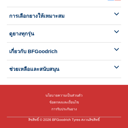
การเลือกยางให้เหมาะสม
ดูยางทุกรุ่น
เกี่ยวกับ BFGoodrich
ช่วยเหลือและสนับสนุน
นโยบายความเป็นส่วนตัว
ข้อตกลงและเงื่อนไข
การรับประกันยาง
ลิขสิทธิ์ © 2026 BFGoodrich Tyres สงวนลิขสิทธิ์