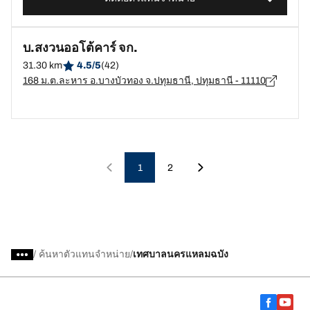
บ.สงวนออโต้คาร์ จก.
31.30 km
4.5/5
(42)
168 ม.ต.ละหาร อ.บางบัวทอง จ.ปทุมธานี, ปทุมธานี - 11110
1
2
/
ค้นหาตัวแทนจำหน่าย
เทศบาลนครแหลมฉบัง