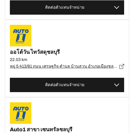
ติดต่อตัวแทนจำหน่าย
ออโต้วัน ไทวัสดุชลบุรี
22.03 km
หมู่ 5 413/81 ถนน เศรษฐกิจ ตำบล บ้านสวน อำเภอเมืองชลบุรี ชลบุรี 20000, ชลบุรี - 20000
ติดต่อตัวแทนจำหน่าย
Auto1 สาขา เซนทรัลชลบุรี