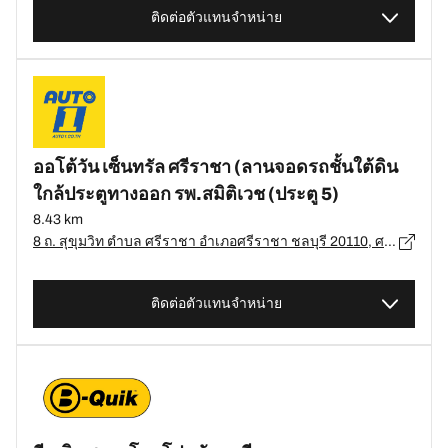
ติดต่อตัวแทนจำหน่าย
ออโต้วัน เซ็นทรัล ศรีราชา (ลานจอดรถชั้นใต้ดิน
ใกล้ประตูทางออก รพ.สมิติเวช (ประตู 5)
8.43 km
8 ถ. สุขุมวิท ตำบล ศรีราชา อำเภอศรีราชา ชลบุรี 20110, ศรีรำชำ - 20110
ติดต่อตัวแทนจำหน่าย