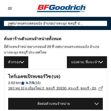
Go to page content
Go to page navigation
ค้นหาร้านตัวแทนจำหน่ายทั้งหมด
มีตัวแทนจำหน่ายยางรถยนต์ 26 ที่ เทศบาลนครแหลมฉบัง อำเภอ
บางละมุง ชลบุรี ประเทศไทย
ตัวกรอง
แบ่งตาม: ที่แนะนำ
ไทร์เอคซเปิรทเซอร์วิซ (บจ)
2.63 km
4.7/5
(15)
19/1 หมู่ 10 ถ.เมืองใหม่ 2, ชลบุรี, 20230, สระบุรี, ชลบุรี - 20230
ติดต่อตัวแทนจำหน่าย