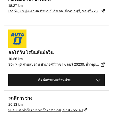
18.27 km
เลขที่ 87 หมู่ 4 ตำบล ห้วยกะปิ อำเภอ เมืองชลบุรี, ชลบุรี - 20130
ออโต้วัน โรบินสันบ่อวิน
19.26 km
354 หมู่6 ตำบลบ่อวิน อำเภอศรีราชา ชลบุรี 20230, อ่ำวอุดม - 20230
ติดต่อตัวแทนจำหน่าย
รถดีการช่าง
20.13 km
90 ม.6 ต.ท่าวังผา อ.ท่าวังผา จ.น่าน, น่าน - 55140