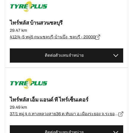
ไทร์พลัส บ้านสวนชลบุรี
29.47 km
412/4-5 หมู่5 ถนนชลบุรี-บ้านบึง, ชลบุรี - 20000
ติดต่อตัวแทนจำหน่าย
ไทร์พลัส เอ็ม แอนด์ ที ไทร์เซ็นเตอร์
29.49 km
37/1 หมู่ 4 ถ.ทางหลวงสาย36 ต.ทับมา อ.เมืองระยอง จ.ระยอง 21000, ระยอง - 21000
ติดต่อตัวแทนจำหน่าย