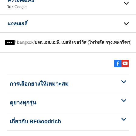
ความคิดเห็น
โดย Google
แกลเลอรี่
/
bangkok
บจก.เอส.เอ.พี. เบสท์ เซอร์วิส (ไทร์พลัส กรุงเทพกรีฑา)
การเลือกยางให้เหมาะสม
ดูยางทุกรุ่น
เกี่ยวกับ BFGoodrich