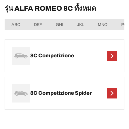
รุ่น ALFA ROMEO 8C ทั้งหมด
ABC
DEF
GHI
JKL
MNO
PQ
8C Competizione
8C Competizione Spider