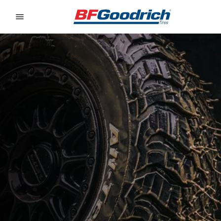
Go to page content
Go to page navigation