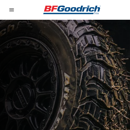
Go to page content
Go to page navigation