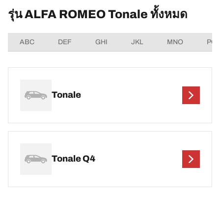
รุ่น ALFA ROMEO Tonale ทั้งหมด
ABC
DEF
GHI
JKL
MNO
PQ
Tonale
Tonale Q4