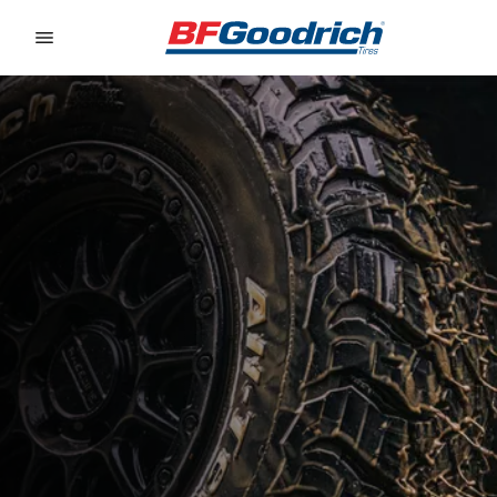
Go to page content
Go to page navigation