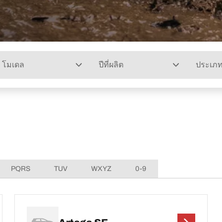
โมเดล
ปีที่ผลิต
ประเภ
PQRS
TUV
WXYZ
0-9