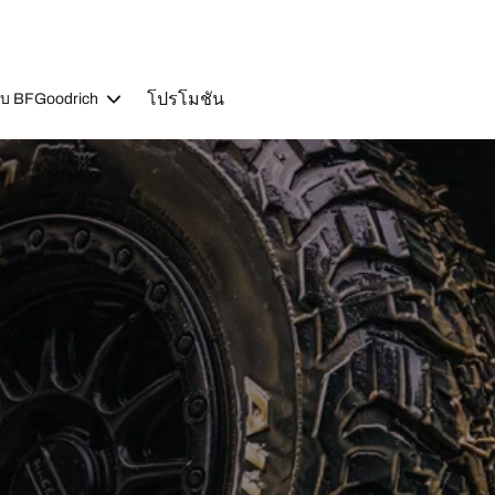
โปรโมชัน
วกับ BFGoodrich