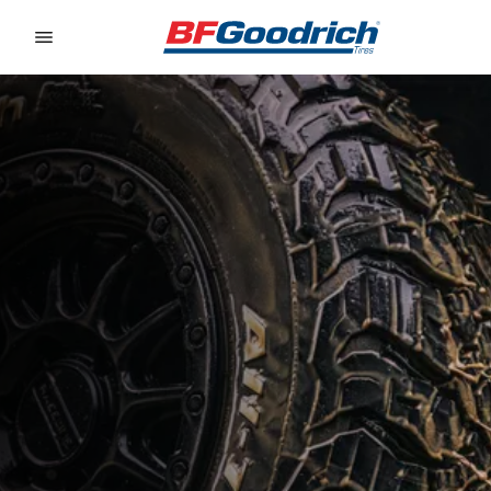
Go to page content
Go to page navigation