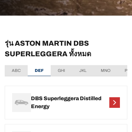
รุ่น ASTON MARTIN DBS
SUPERLEGGERA ทั้งหมด
ABC
DEF
GHI
JKL
MNO
PQ
DBS Superleggera Distilled
Energy