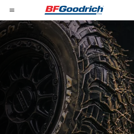
Go to page content
Go to page navigation