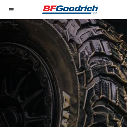
Go to page content
Go to page navigation