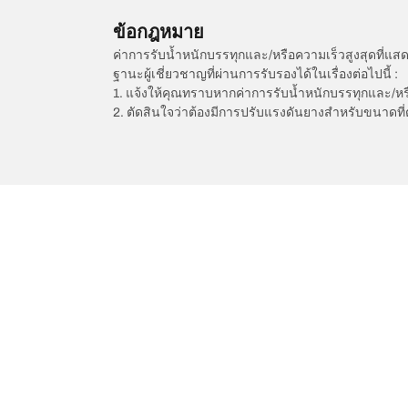
ข้อกฎหมาย
ค่าการรับน้ำหนักบรรทุกและ/หรือความเร็วสูงสุดที
ฐานะผู้เชี่ยวชาญที่ผ่านการรับรองได้ในเรื่องต่อไปนี้ :
1. แจ้งให้คุณทราบหากค่าการรับน้ำหนักบรรทุกและ/ห
2. ตัดสินใจว่าต้องมีการปรับแรงดันยางสำหรับขนาดที่
/
A4
A4 Avant
2019
การเลือกยางให้เหมาะสม
ดูยางทุกรุ่น