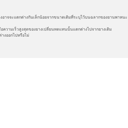
่แสดงอาจจะแตกต่างกันเล็กน้อยจากขนาดเดิมที่ระบุไว้บนฉลากของยานพา
รือความเร็วสูงสุดของยางเปลี่ยนทดแทนนั้นแตกต่างไปจากยางเดิม
ต่างออกไปหรือไม่
ค่าการกำหนดของคุณ
เกี่ยวกับ BFGoodrich