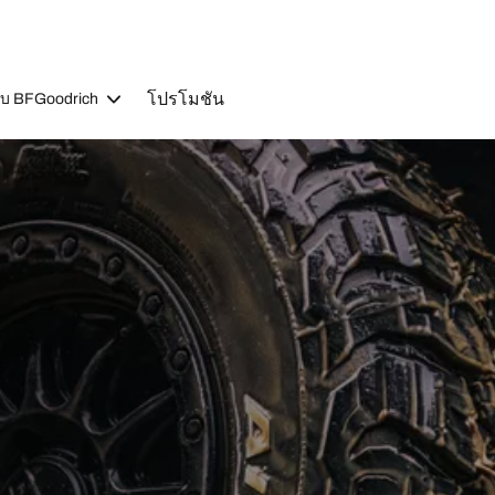
โปรโมชัน
วกับ BFGoodrich