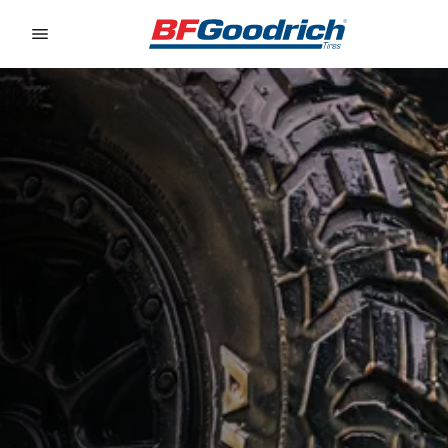
Go to page content
Go to page navigation