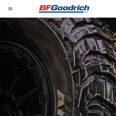
Go to page content
Go to page navigation