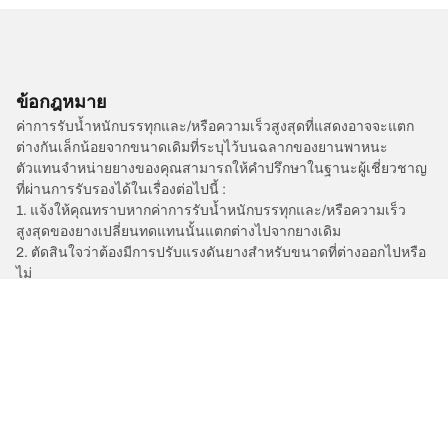
ข้อกฎหมาย
ค่าการรับน้ำหนักบรรทุกและ/หรือความเร็วสูงสุดที่แสดงอาจจะแตก
ต่างกันเล็กน้อยจากขนาดเดิมที่ระบุไว้บนฉลากของยานพาหนะ
ตัวแทนจำหน่ายยางของคุณสามารถให้คำปรึกษาในฐานะผู้เชี่ยวชาญ
ที่ผ่านการรับรองได้ในเรื่องต่อไปนี้ :
1. แจ้งให้คุณทราบหากค่าการรับน้ำหนักบรรทุกและ/หรือความเร็ว
สูงสุดของยางเปลี่ยนทดแทนนั้นแตกต่างไปจากยางเดิม
2. ตัดสินใจว่าต้องมีการปรับแรงดันยางสำหรับขนาดที่ต่างออกไปหรือ
ไม่
/
A4
A4 Avant
2024
2.0 TFSI 249