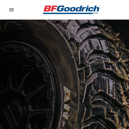
Go to page content
Go to page navigation