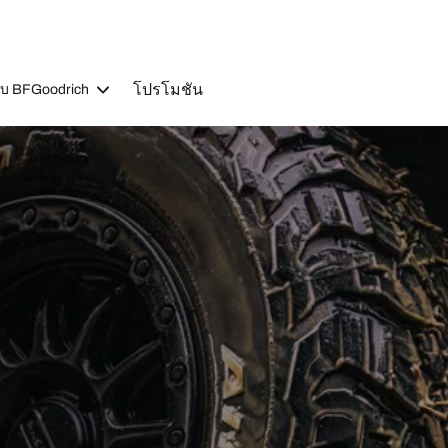
โปรโมชัน
วกับ BFGoodrich