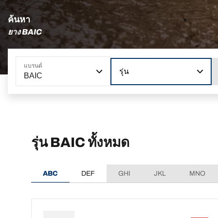
ค้นหา
ยาง BAIC
แบรนด์
รุ่น
BAIC
รุ่น BAIC ทั้งหมด
ABC
DEF
GHI
JKL
MNO