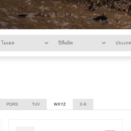
โมเดล
ปีที่ผลิต
ประเภ
PQRS
TUV
WXYZ
0-9