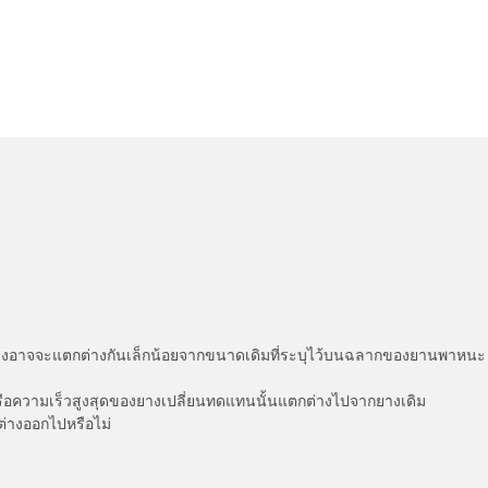
่แสดงอาจจะแตกต่างกันเล็กน้อยจากขนาดเดิมที่ระบุไว้บนฉลากของยานพา
รือความเร็วสูงสุดของยางเปลี่ยนทดแทนนั้นแตกต่างไปจากยางเดิม
ต่างออกไปหรือไม่