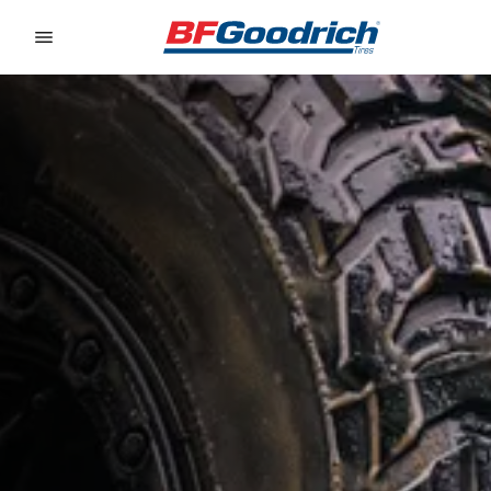
Go to page content
Go to page navigation