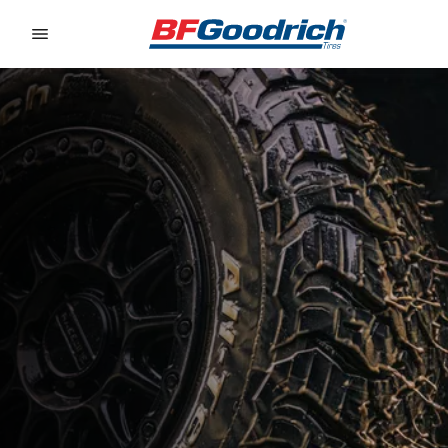
Go to page content
Go to page navigation