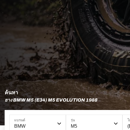
ค้นหา
ยาง BMW M5 (E34) M5 EVOLUTION 1988
แบรนด์
รุ่น
โ
BMW
M5
(