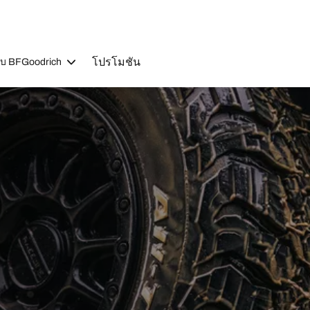
โปรโมชัน
วกับ BFGoodrich