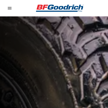
Go to page content
Go to page navigation