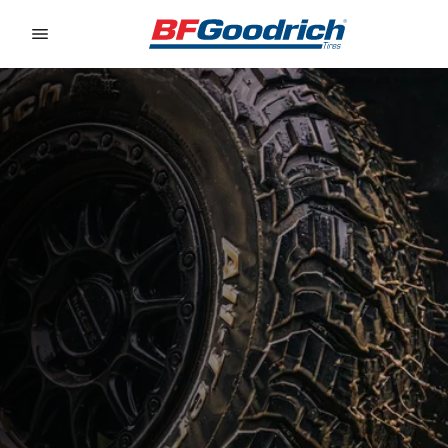
Go to page content
Go to page navigation