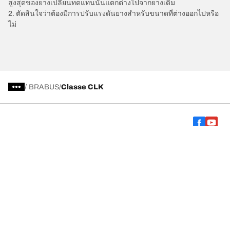
สูงสุดของยางเปลี่ยนทดแทนนั้นแตกต่างไปจากยางเดิม
2. ตัดสินใจว่าต้องมีการปรับแรงดันยางสำหรับขนาดที่ต่างออกไปหรือ
ไม่
/
BRABUS
Classe CLK
การเลือกยางให้เหมาะสม
ดูยางทุกรุ่น
เกี่ยวกับ BFGoodrich