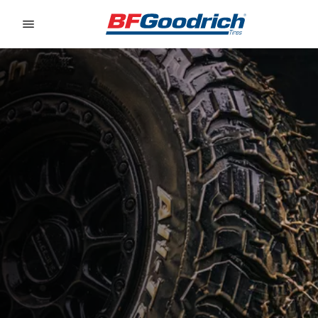
Go to page content
Go to page navigation