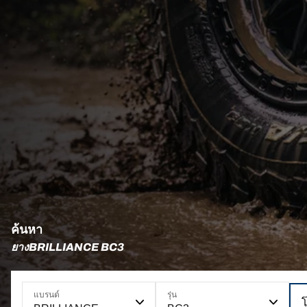
ค้นหา
ยางBRILLIANCE BC3
แบรนด์
รุ่น