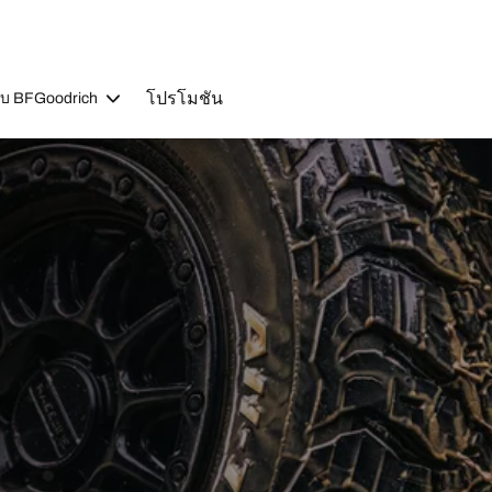
โปรโมชัน
วกับ BFGoodrich