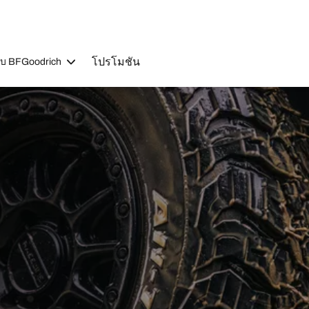
โปรโมชัน
วกับ BFGoodrich