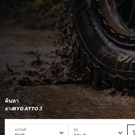
ค้นหา
ยางBYD ATTO 3
แบรนด์
รุ่น