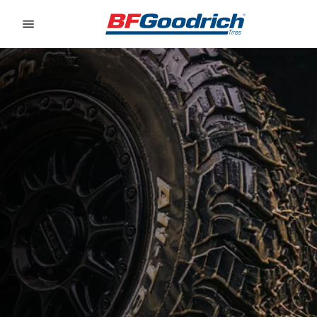
Go to page content
Go to page navigation