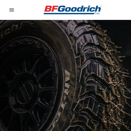
Go to page content
Go to page navigation