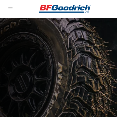
Go to page content
Go to page navigation