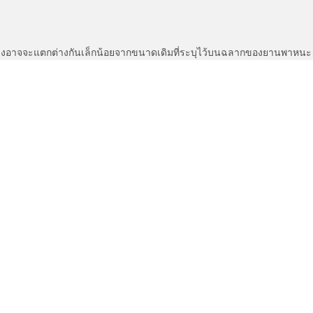
่แสดงอาจจะแตกต่างกันเล็กน้อยจากขนาดเดิมที่ระบุไว้บนฉลากของยานพา
รือความเร็วสูงสุดของยางเปลี่ยนทดแทนนั้นแตกต่างไปจากยางเดิม
ต่างออกไปหรือไม่
ค่าการกำหนดของคุณ