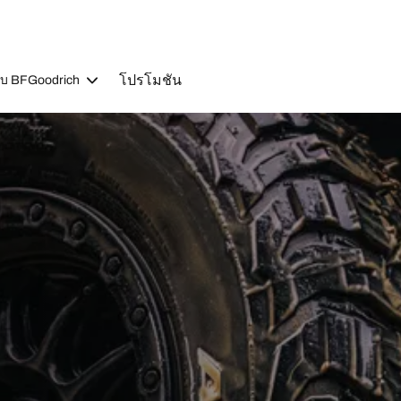
โปรโมชัน
วกับ BFGoodrich