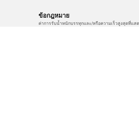
ข้อกฎหมาย
ค่าการรับน้ำหนักบรรทุกและ/หรือความเร็วสูงสุดที
ฐานะผู้เชี่ยวชาญที่ผ่านการรับรองได้ในเรื่องต่อไปนี้ :
1. แจ้งให้คุณทราบหากค่าการรับน้ำหนักบรรทุกและ/ห
2. ตัดสินใจว่าต้องมีการปรับแรงดันยางสำหรับขนาดที่
/
Xlr
XLR-V