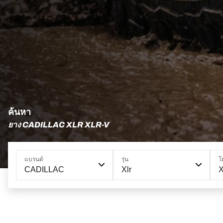
ค้นหา
ยาง CADILLAC XLR XLR-V
แบรนด์
รุ่น
โ
CADILLAC
Xlr