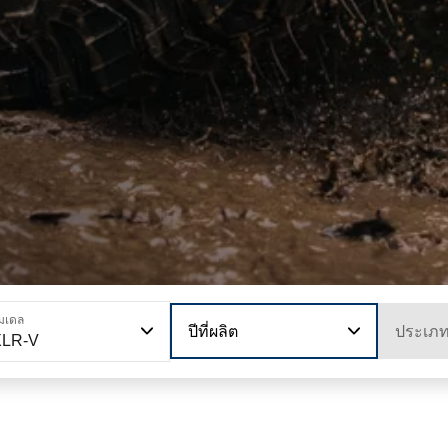
มเดล
ปีที่ผลิต
ประเภ
XLR-V