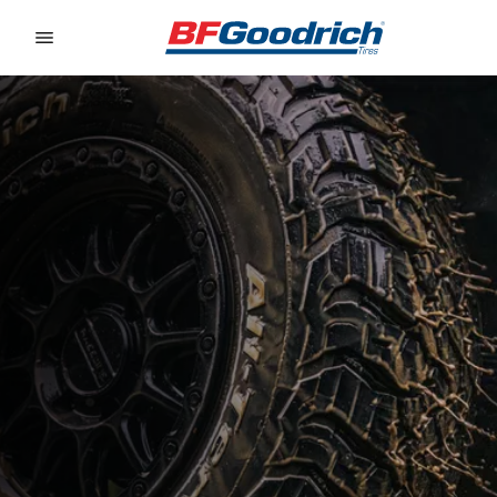
Go to page content
Go to page navigation