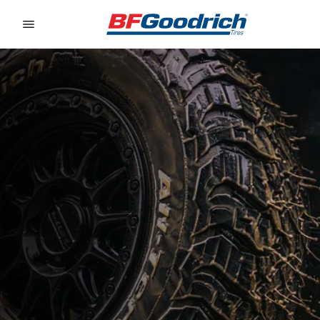
Go to page content
Go to page navigation