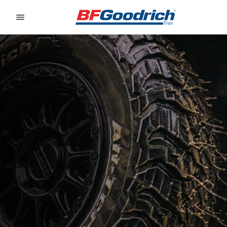
Go to page content
Go to page navigation