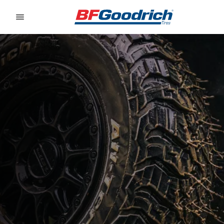
Go to page content
Go to page navigation