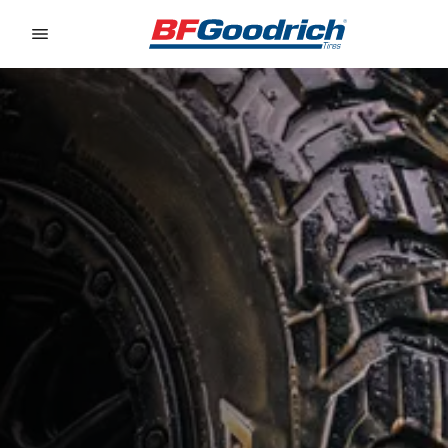
Go to page content
Go to page navigation