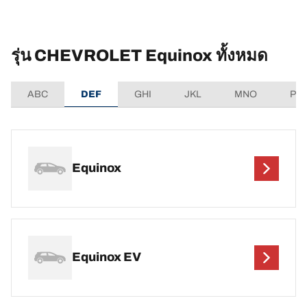
รุ่น CHEVROLET Equinox ทั้งหมด
ABC
DEF
GHI
JKL
MNO
PQ
Equinox
Equinox EV