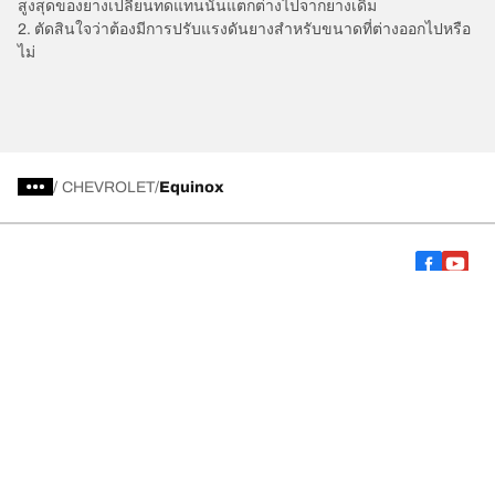
สูงสุดของยางเปลี่ยนทดแทนนั้นแตกต่างไปจากยางเดิม
2. ตัดสินใจว่าต้องมีการปรับแรงดันยางสำหรับขนาดที่ต่างออกไปหรือ
ไม่
/
CHEVROLET
Equinox
การเลือกยางให้เหมาะสม
ดูยางทุกรุ่น
เกี่ยวกับ BFGoodrich