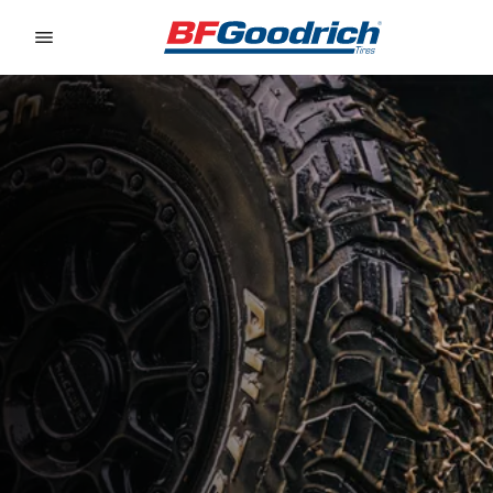
Go to page content
Go to page navigation