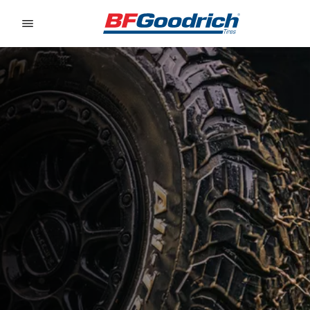
Go to page content
Go to page navigation