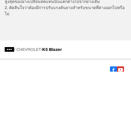
สูงสุดของยางเปลี่ยนทดแทนนั้นแตกต่างไปจากยางเดิม
2. ตัดสินใจว่าต้องมีการปรับแรงดันยางสำหรับขนาดที่ต่างออกไปหรือ
ไม่
/
CHEVROLET
K5 Blazer
การเลือกยางให้เหมาะสม
ดูยางทุกรุ่น
เกี่ยวกับ BFGoodrich