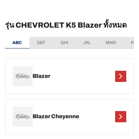
รุ่น CHEVROLET K5 Blazer ทั้งหมด
ABC
DEF
GHI
JKL
MNO
PQ
Blazer
Blazer Cheyenne