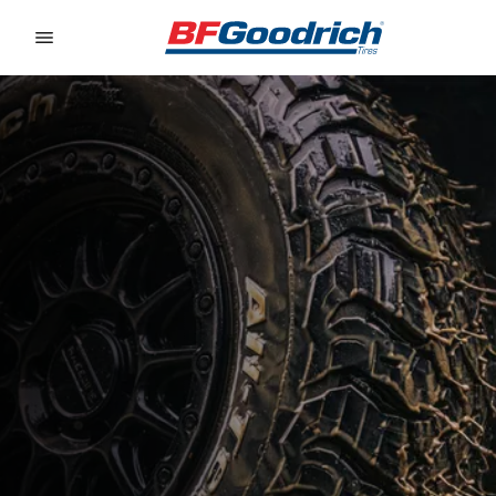
Go to page content
Go to page navigation