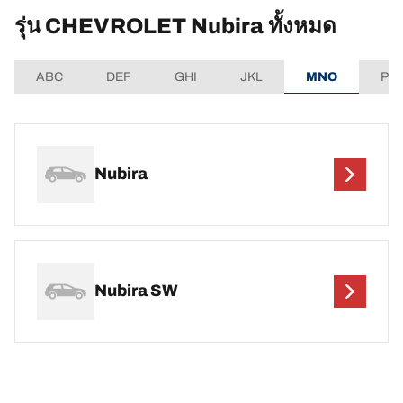
รุ่น CHEVROLET Nubira ทั้งหมด
ABC
DEF
GHI
JKL
MNO
PQ
Nubira
Nubira SW