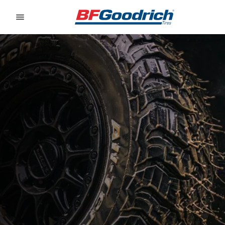
Go to page content
Go to page navigation