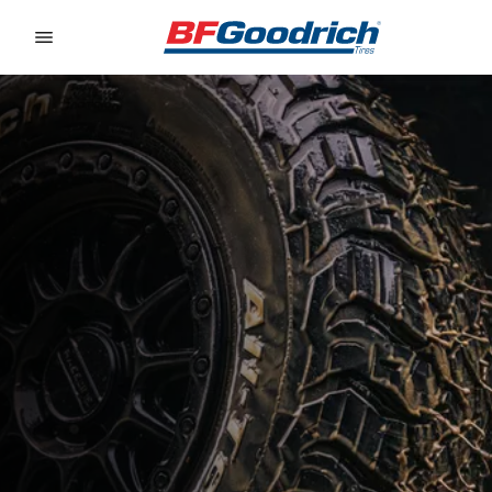
Go to page content
Go to page navigation