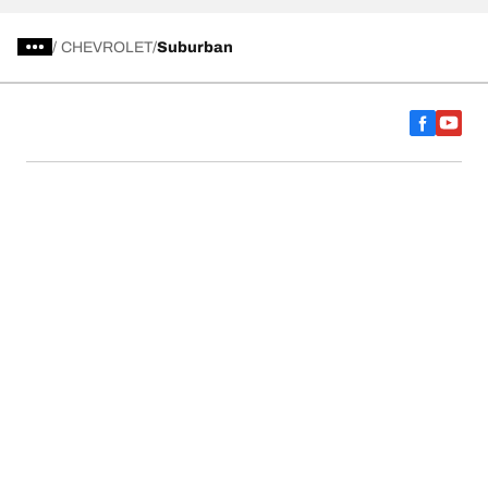
/
CHEVROLET
Suburban
การเลือกยางให้เหมาะสม
ดูยางทุกรุ่น
เกี่ยวกับ BFGoodrich
ช่วยเหลือและสนับสนุน