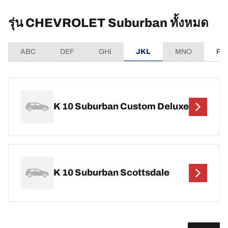
รุ่น CHEVROLET Suburban ทั้งหมด
ABC
DEF
GHI
JKL
MNO
PQ
K 10 Suburban Custom Deluxe
K 10 Suburban Scottsdale