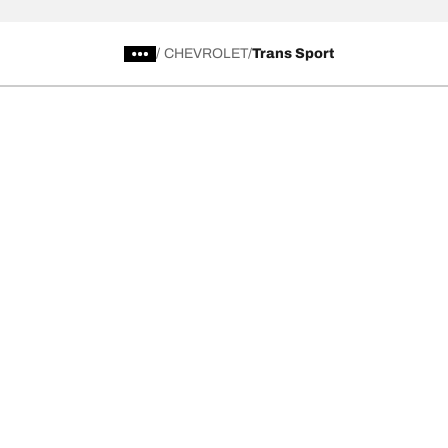
/
CHEVROLET
Trans Sport
การเลือกยางให้เหมาะสม
ดูยางทุกรุ่น
เลือกดูยางทั้งหมด
BFGoodrich Al
เลือกดูตามประเภท หรือรุ่นของยาง
BFGoodrich Al
รถยนต์ และรถ SUV สำหรับการใช้งานประจำวัน
BFGoodrich M
ยางสปอร์ต
BFGoodrich Tr
4x4 ออลเทอร์เรน​
BFGoodrich A
4x4 เอ็กซ์ตรีม​
BFGoodrich g
เรียกดูตามผู้ผลิต
ค้นหายางทุกขนาด