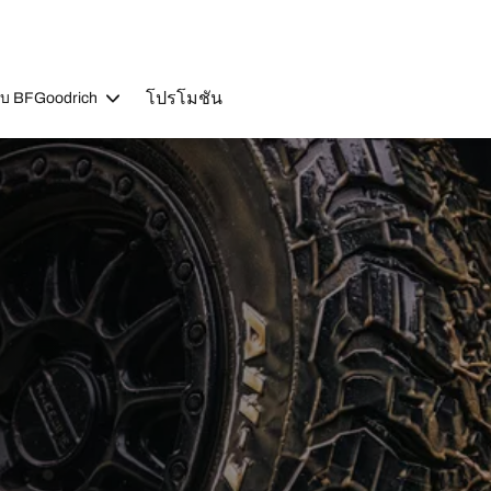
โปรโมชัน
วกับ BFGoodrich