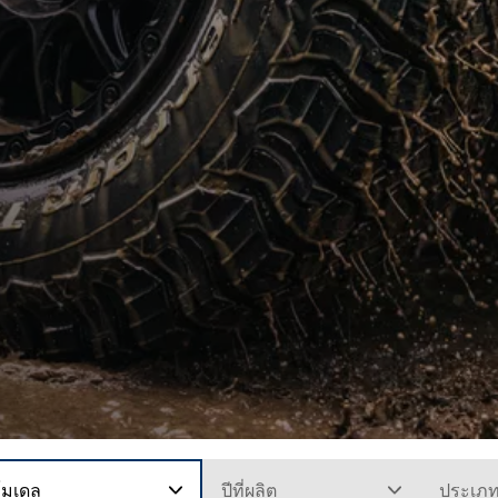
โมเดล
ปีที่ผลิต
ประเภ