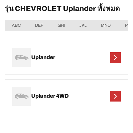
รุ่น CHEVROLET Uplander ทั้งหมด
ABC
DEF
GHI
JKL
MNO
PQ
Uplander
Uplander 4WD