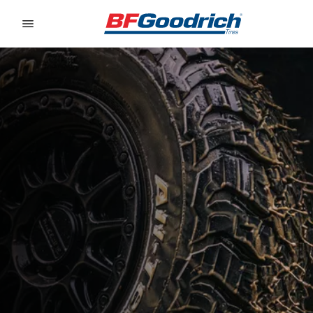
Go to page content
Go to page navigation