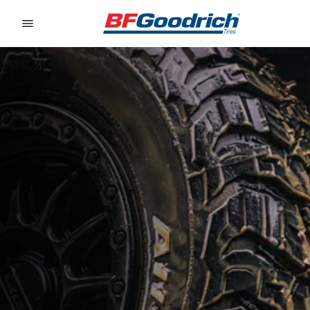
Go to page content
Go to page navigation