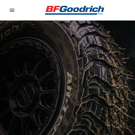
Go to page content
Go to page navigation