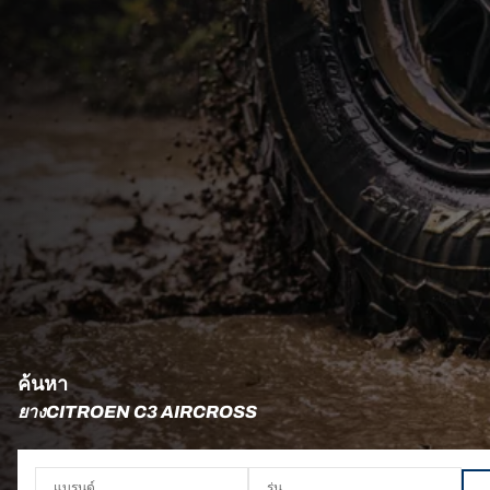
ค้นหา
ยางCITROEN C3 AIRCROSS
แบรนด์
รุ่น