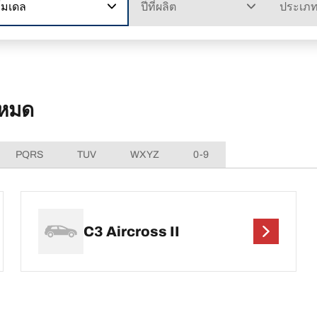
โมเดล
ปีที่ผลิต
ประเภ
งหมด
PQRS
TUV
WXYZ
0-9
C3 Aircross II