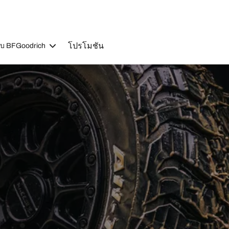
โปรโมชัน
วกับ BFGoodrich