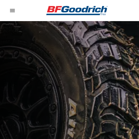
Go to page content
Go to page navigation