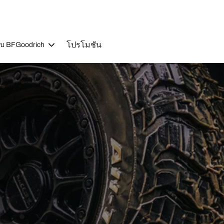
โปรโมชัน
วกับ BFGoodrich