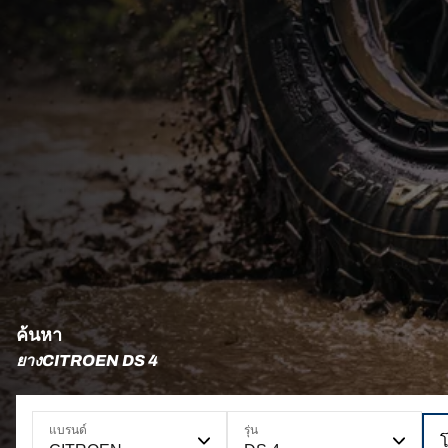
ค้นหา
ยางCITROEN DS 4
แบรนด์
รุ่น