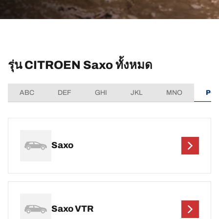
รุ่น CITROEN Saxo ทั้งหมด
ABC
DEF
GHI
JKL
MNO
PQ
Saxo
Saxo VTR