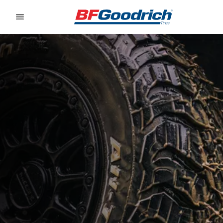
Go to page content
Go to page navigation