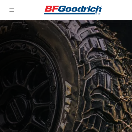
Go to page content
Go to page navigation