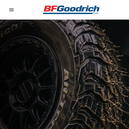
Go to page content
Go to page navigation