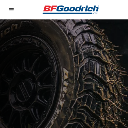
Go to page content
Go to page navigation