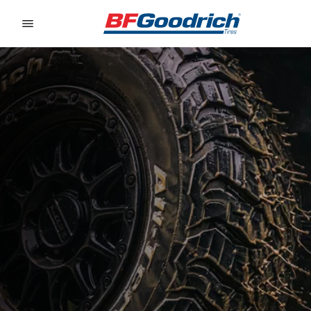
Go to page content
Go to page navigation